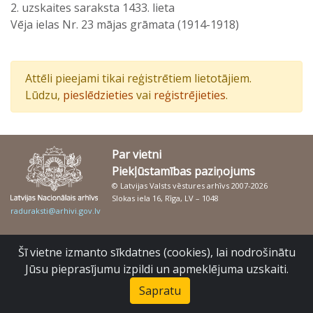
2. uzskaites saraksta 1433. lieta
Vēja ielas Nr. 23 mājas grāmata (1914-1918)
Attēli pieejami tikai reģistrētiem lietotājiem.
Lūdzu,
pieslēdzieties
vai
reģistrējieties
.
Par vietni
Piekļūstamības paziņojums
© Latvijas Valsts vēstures arhīvs 2007-2026
Slokas iela 16, Rīga, LV – 1048
raduraksti@arhivi.gov.lv
Šī vietne izmanto sīkdatnes (cookies), lai nodrošinātu
Jūsu pieprasījumu izpildi un apmeklējuma uzskaiti.
Sapratu