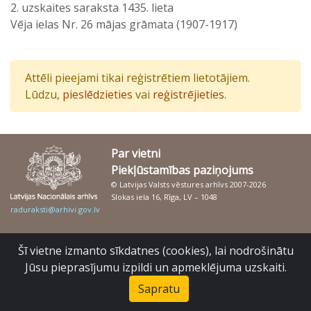
2. uzskaites saraksta 1435. lieta
Vēja ielas Nr. 26 mājas grāmata (1907-1917)
Attēli pieejami tikai reģistrētiem lietotājiem.
Lūdzu,
pieslēdzieties
vai
reģistrējieties
.
Par vietni
Piekļūstamības paziņojums
© Latvijas Valsts vēstures arhīvs 2007-2026
Slokas iela 16, Rīga, LV – 1048
raduraksti@arhivi.gov.lv
Šī vietne izmanto sīkdatnes (cookies), lai nodrošinātu
Jūsu pieprasījumu izpildi un apmeklējuma uzskaiti.
Sapratu