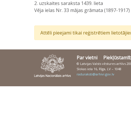
2. uzskaites saraksta 1439. lieta
Vēja ielas Nr. 33 mājas grāmata (1897-1917)
Attēli pieejami tikai reģistrētiem lietotāj
Par vietni
Piekļūstamī
© Latvijas Valsts vēstures arhīvs 2
Slokas iela 16, Rīga, LV – 1048
raduraksti@arhivi.gov.lv