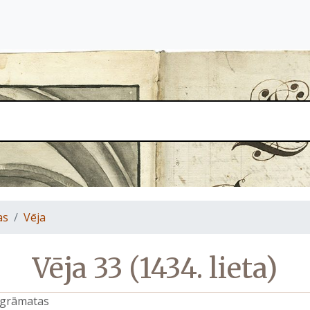
as
Vēja
Vēja 33 (1434. lieta)
s grāmatas