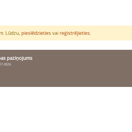
iem. Lūdzu,
pieslēdzieties
vai
reģistrējieties
.
bas paziņojums
007-2026